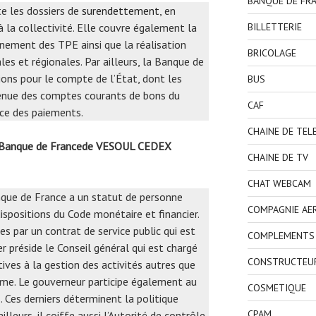
BANQUE DE FR
te les dossiers de
surendettement
, en
BILLETTERIE
 la collectivité. Elle couvre également la
nement des TPE ainsi que la réalisation
BRICOLAGE
es et régionales. Par ailleurs, la Banque de
ions pour le compte de l’État, dont les
BUS
a tenue des comptes courants de bons du
CAF
nce des paiements.
CHAINE DE TEL
la Banque de Francede VESOUL CEDEX
CHAINE DE TV
CHAT WEBCAM
que de France a un statut de personne
COMPAGNIE AE
dispositions du Code monétaire et financier.
es par un contrat de service public qui est
COMPLEMENTS 
er préside le Conseil général qui est chargé
CONSTRUCTEU
tives à la gestion des activités autres que
tème. Le gouverneur participe également au
COSMETIQUE
E
. Ces derniers déterminent la politique
CPAM
lleurs, il coiffe aussi l’Autorité de contrôle