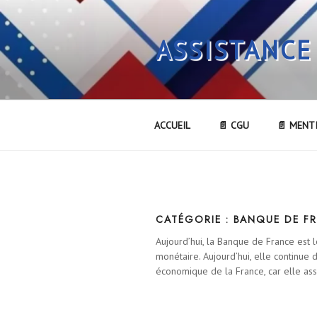
Aller
au
ASSISTANCE
contenu
principal
ACCUEIL
📄 CGU
📄 MENT
CATÉGORIE :
BANQUE DE F
Aujourd’hui, la Banque de France est l
monétaire. Aujourd’hui, elle continue 
économique de la France, car elle assu