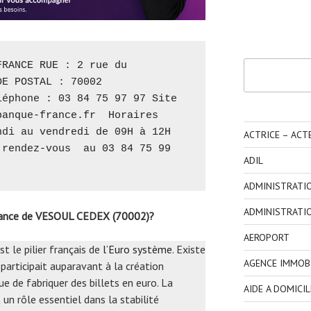
Rechercher
RANCE RUE : 2 rue du 
E POSTAL : 70002 
éphone : 03 84 75 97 97 Site 
banque-france.fr
  Horaires 
di au vendredi de 09H à 12H 
ACTRICE – ACT
rendez-vous  au 03 84 75 99 
ADIL
ADMINISTRATI
ADMINISTRATI
rance de VESOUL CEDEX (70002)?
AEROPORT
st le pilier français de
l’Euro système
. Existe
AGENCE IMMOBI
participait auparavant à la création
ue de fabriquer des billets en euro. La
AIDE A DOMICIL
n rôle essentiel dans la stabilité