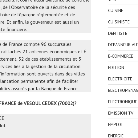
, de l’Observatoire de la sécurité des
CUISINE
toire de l’épargne réglementée et de
ire. Et enfin, le gouverneur est aussi un
CUISINISTE
té financière.
DENTISTE
ue de France compte 96 succursales
DEPANNEUR AU
 rattachés 21 antennes économiques et 6
E-COMMERCE
ttement. 52 de ces établissements et 3
rvices liés à la gestion de la circulation
EDITION
 d’information sont ouverts dans des villes
ELECTRICITE
lantation permanente afin de faciliter
ublics assurés par la Banque de France.
ELECTROMENA
ELECTRONIQUE
 FRANCE de VESOUL CEDEX (70002)?
EMISSION TV
CE
EMPLOI
dot
ENERGIE