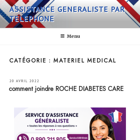
Aller
ASSISTANCE GENERALISTE PAR
au
TELEPHONE
contenu
principal
Menu
CATÉGORIE :
MATERIEL MEDICAL
PUBLIÉ
20 AVRIL 2022
LE
comment joindre ROCHE DIABETES CARE