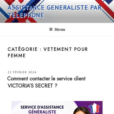
Aller
ASSISTANCE GENERALISTE PAR
au
TELEPHONE
contenu
principal
Menu
CATÉGORIE :
VETEMENT POUR
FEMME
PUBLIÉ
22 FÉVRIER 2024
LE
Comment contacter le service client
VICTORIA’S SECRET ?