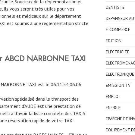
curité. Soucieux de la réglementation et
DENTISTE
, ils vous seront très utiles pour vos
ionnels et médicaux sur le département
DEPANNEUR AU
TAXI est soumis à une réglementation stricte
E-COMMERCE
EDITION
ELECTRICITE
rver ABCD NARBONNE TAXI
ELECTROMENA
ELECTRONIQUE
D NARBONNE TAXI est le
06.11.54.06.06
EMISSION TV
EMPLOI
ervation spécialisé dans le transport des
épartement d’AUDE est une prestation de
ENERGIE
mettra d’avoir la liste complète des TAXIS
EPARGNE ET IN
 une réservation rapide de votre TAXI
EQUIPEMENT D
one provient des
PAGES JAUNES
– S’il y a eu