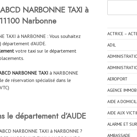
Rechercher
ABCD NARBONNE TAXI à
 11100 Narbonne
ACTRICE – ACT
E TAXI à NARBONNE : Vous souhaitez
) département d’AUDE.
ADIL
ilement
votre
taxi
sur le
département
ADMINISTRATI
placements.
ADMINISTRATI
ABCD NARBONNE TAXI
à NARBONNE
AEROPORT
e de réservation spécialisé dans le
 VTC)
AGENCE IMMOBI
AIDE A DOMICIL
AIDE AUX VICT
ns le département d’AUDE
ALARME ET SUR
one ABCD NARBONNE TAXI à NARBONNE ?
AMBASSADE