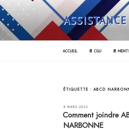
Aller
au
ASSISTANCE
contenu
principal
ACCUEIL
📄 CGU
📄 MENT
ÉTIQUETTE :
ABCD NARBONN
PUBLIÉ
8 MARS 2022
LE
Comment joindre 
NARBONNE