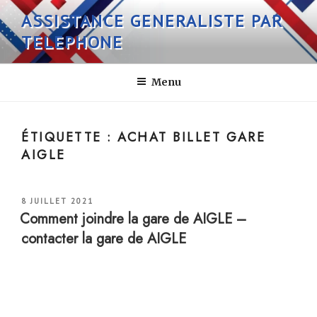
Aller
ASSISTANCE GENERALISTE PAR
au
TELEPHONE
contenu
principal
Menu
ÉTIQUETTE :
ACHAT BILLET GARE
AIGLE
PUBLIÉ
8 JUILLET 2021
LE
Comment joindre la gare de AIGLE –
contacter la gare de AIGLE