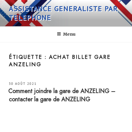
Aller
ASSISTANCE GENERALISTE PAR
au
TELEPHONE
contenu
principal
Menu
ÉTIQUETTE :
ACHAT BILLET GARE
ANZELING
PUBLIÉ
30 AOÛT 2021
LE
Comment joindre la gare de ANZELING –
contacter la gare de ANZELING