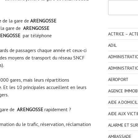
Rechercher
e
de la gare de
ARENGOSSE
 la gare de
ARENGOSSE
ACTRICE – ACT
ENGOSSE
par téléphone
ADIL
liards de passagers chaque année et ceux-ci
ADMINISTRATI
 des moyens de transport du réseau SNCF
s).
ADMINISTRATI
AEROPORT
3000 gares, mais leurs répartitions
 Et les 10 principales accueillent en leurs
AGENCE IMMOBI
gers.
AIDE A DOMICIL
 gare de
ARENGOSSE
rapidement ?
AIDE AUX VICT
ormation du le trafic, réservation, réclamation
ALARME ET SUR
AMBASSADE