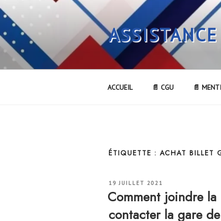
Aller
au
ASSISTANCE
contenu
principal
ACCUEIL
📄 CGU
📄 MENT
ÉTIQUETTE :
ACHAT BILLET
PUBLIÉ
19 JUILLET 2021
LE
Comment joindre l
contacter la gare