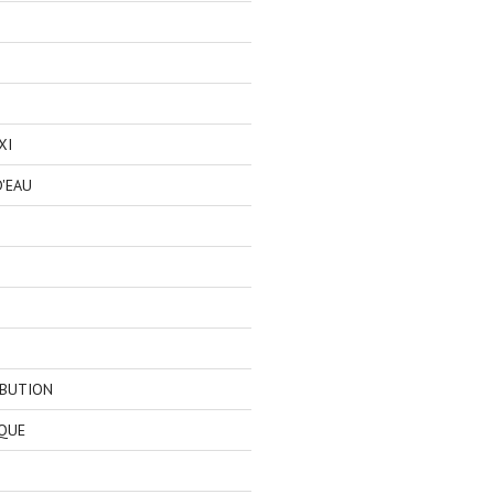
XI
'EAU
IBUTION
QUE