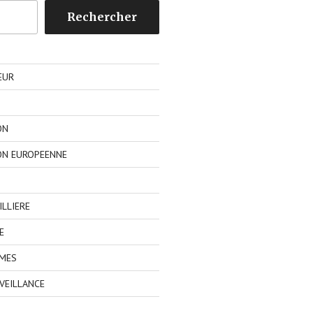
Rechercher
EUR
ON
ON EUROPEENNE
LLIERE
E
IMES
VEILLANCE