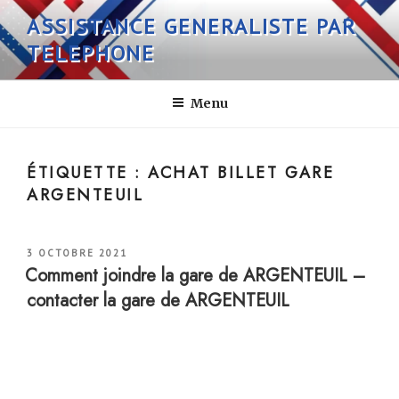
Aller
ASSISTANCE GENERALISTE PAR
au
TELEPHONE
contenu
principal
Menu
ÉTIQUETTE :
ACHAT BILLET GARE
ARGENTEUIL
PUBLIÉ
3 OCTOBRE 2021
LE
Comment joindre la gare de ARGENTEUIL –
contacter la gare de ARGENTEUIL