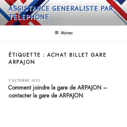
Aller
ASSISTANCE GENERALISTE PAR
au
TELEPHONE
contenu
principal
Menu
ÉTIQUETTE :
ACHAT BILLET GARE
ARPAJON
PUBLIÉ
7 OCTOBRE 2021
LE
Comment joindre la gare de ARPAJON –
contacter la gare de ARPAJON