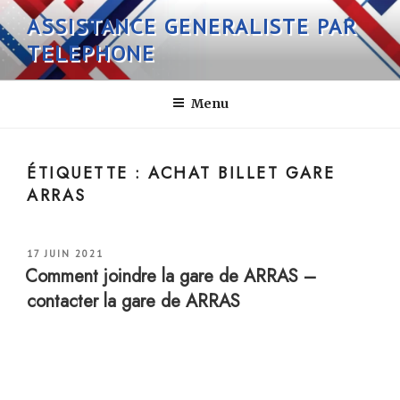
Aller
ASSISTANCE GENERALISTE PAR
au
TELEPHONE
contenu
principal
Menu
ÉTIQUETTE :
ACHAT BILLET GARE
ARRAS
PUBLIÉ
17 JUIN 2021
LE
Comment joindre la gare de ARRAS –
contacter la gare de ARRAS