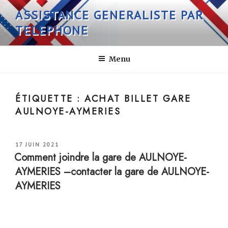
Aller
ASSISTANCE GENERALISTE PAR
au
TELEPHONE
contenu
principal
Menu
ÉTIQUETTE :
ACHAT BILLET GARE
AULNOYE-AYMERIES
PUBLIÉ
17 JUIN 2021
LE
Comment joindre la gare de AULNOYE-
AYMERIES –contacter la gare de AULNOYE-
AYMERIES