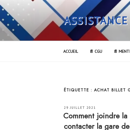
Aller
au
ASSISTANCE
contenu
principal
ACCUEIL
📄 CGU
📄 MENT
ÉTIQUETTE :
ACHAT BILLET
PUBLIÉ
29 JUILLET 2021
LE
Comment joindre la
contacter la gare 