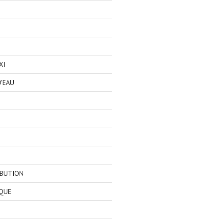
XI
'EAU
IBUTION
QUE