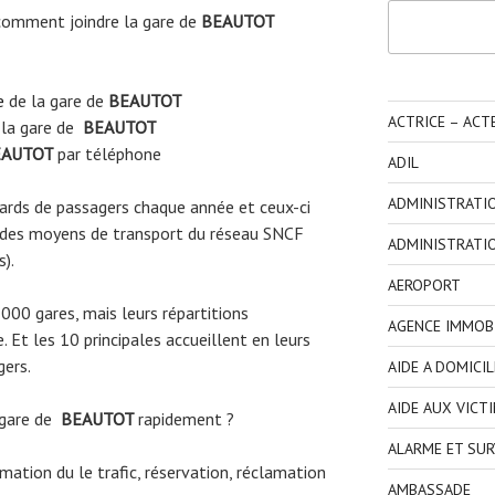
Rechercher
comment joindre la gare de
BEAUTOT
e
de la gare de
BEAUTOT
ACTRICE – ACT
 la gare de
BEAUTOT
AUTOT
par téléphone
ADIL
ADMINISTRATI
liards de passagers chaque année et ceux-ci
 des moyens de transport du réseau SNCF
ADMINISTRATI
s).
AEROPORT
3000 gares, mais leurs répartitions
AGENCE IMMOBI
 Et les 10 principales accueillent en leurs
gers.
AIDE A DOMICIL
AIDE AUX VICT
 gare de
BEAUTOT
rapidement ?
ALARME ET SUR
ormation du le trafic, réservation, réclamation
AMBASSADE