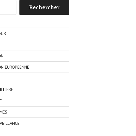
Rechercher
EUR
ON
ON EUROPEENNE
LLIERE
E
IMES
VEILLANCE