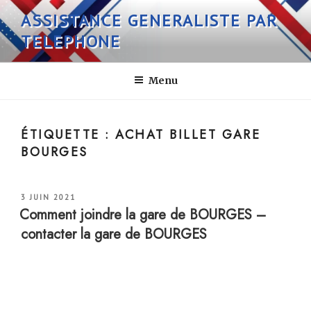
Aller
ASSISTANCE GENERALISTE PAR
au
TELEPHONE
contenu
principal
Menu
ÉTIQUETTE :
ACHAT BILLET GARE
BOURGES
PUBLIÉ
3 JUIN 2021
LE
Comment joindre la gare de BOURGES –
contacter la gare de BOURGES