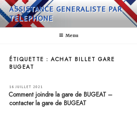
Aller
ASSISTANCE GENERALISTE PAR
au
TELEPHONE
contenu
principal
Menu
ÉTIQUETTE :
ACHAT BILLET GARE
BUGEAT
PUBLIÉ
16 JUILLET 2021
LE
Comment joindre la gare de BUGEAT –
contacter la gare de BUGEAT