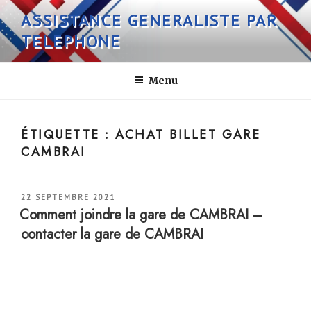
Aller
ASSISTANCE GENERALISTE PAR
au
TELEPHONE
contenu
principal
Menu
ÉTIQUETTE :
ACHAT BILLET GARE
CAMBRAI
PUBLIÉ
22 SEPTEMBRE 2021
LE
Comment joindre la gare de CAMBRAI –
contacter la gare de CAMBRAI