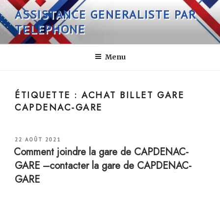
Aller
ASSISTANCE GENERALISTE PAR
au
TELEPHONE
contenu
principal
Menu
ÉTIQUETTE :
ACHAT BILLET GARE
CAPDENAC-GARE
PUBLIÉ
22 AOÛT 2021
LE
Comment joindre la gare de CAPDENAC-
GARE –contacter la gare de CAPDENAC-
GARE