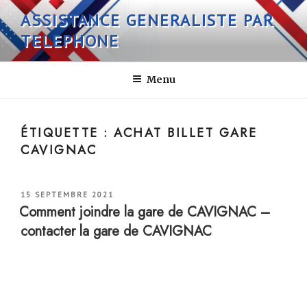
Aller
ASSISTANCE GENERALISTE PAR
au
TELEPHONE
contenu
principal
Menu
ÉTIQUETTE :
ACHAT BILLET GARE
CAVIGNAC
PUBLIÉ
15 SEPTEMBRE 2021
LE
Comment joindre la gare de CAVIGNAC –
contacter la gare de CAVIGNAC