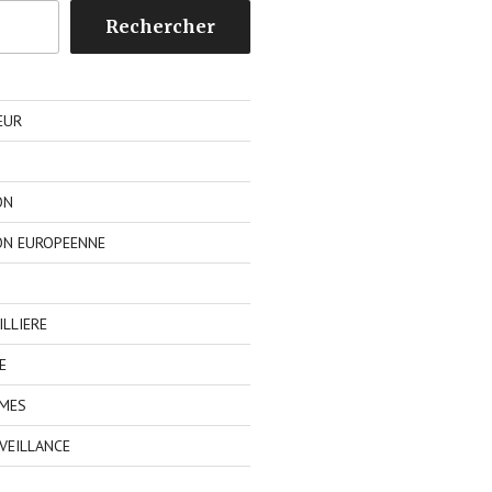
Rechercher
EUR
ON
ON EUROPEENNE
LLIERE
E
IMES
VEILLANCE