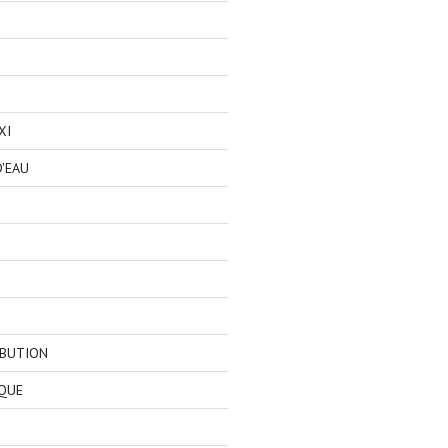
XI
'EAU
IBUTION
QUE