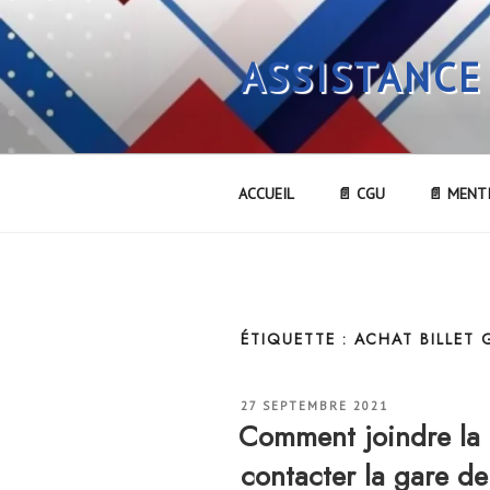
Aller
au
ASSISTANCE
contenu
principal
ACCUEIL
📄 CGU
📄 MENT
ÉTIQUETTE :
ACHAT BILLET 
PUBLIÉ
27 SEPTEMBRE 2021
LE
Comment joindre l
contacter la gare 