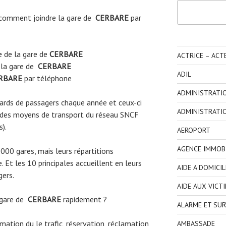
Rechercher
comment joindre la gare de
CERBARE
par
e
de la gare de
CERBARE
ACTRICE – ACT
 la gare de
CERBARE
ADIL
RBARE
par téléphone
ADMINISTRATI
liards de passagers chaque année et ceux-ci
ADMINISTRATI
 des moyens de transport du réseau SNCF
s).
AEROPORT
AGENCE IMMOBI
3000 gares, mais leurs répartitions
 Et les 10 principales accueillent en leurs
AIDE A DOMICIL
gers.
AIDE AUX VICT
 gare de
CERBARE
rapidement ?
ALARME ET SUR
ormation du le trafic, réservation, réclamation
AMBASSADE