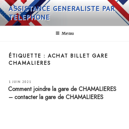
Aller
ASSISTANCE GENERALISTE PAR
au
TELEPHONE
contenu
principal
Menu
ÉTIQUETTE :
ACHAT BILLET GARE
CHAMALIERES
PUBLIÉ
1 JUIN 2021
LE
Comment joindre la gare de CHAMALIERES
– contacter la gare de CHAMALIERES