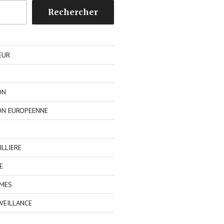
Rechercher
EUR
ON
ON EUROPEENNE
LLIERE
E
IMES
VEILLANCE