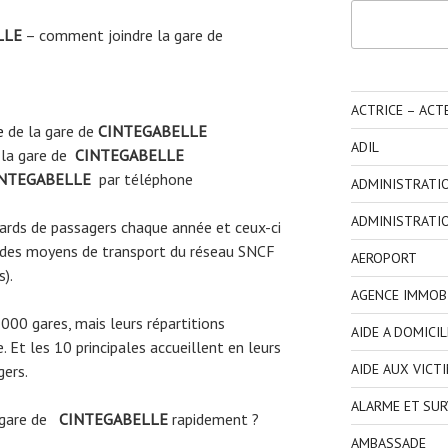
Rechercher
LLE
– comment joindre la gare de
ACTRICE – ACT
e
de la gare de
CINTEGABELLE
ADIL
 la gare de
CINTEGABELLE
NTEGABELLE
par téléphone
ADMINISTRATI
ADMINISTRATI
liards de passagers chaque année et ceux-ci
 des moyens de transport du réseau SNCF
AEROPORT
s).
AGENCE IMMOBI
3000 gares, mais leurs répartitions
AIDE A DOMICIL
 Et les 10 principales accueillent en leurs
AIDE AUX VICT
gers.
ALARME ET SUR
 gare de
CINTEGABELLE
rapidement ?
AMBASSADE