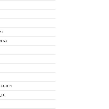
XI
'EAU
IBUTION
QUE