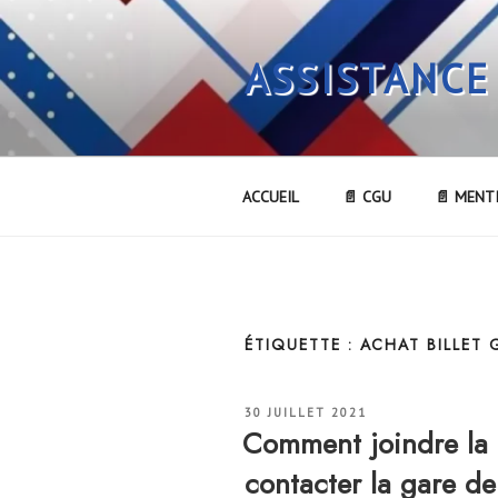
Aller
au
ASSISTANCE
contenu
principal
ACCUEIL
📄 CGU
📄 MENT
ÉTIQUETTE :
ACHAT BILLET 
PUBLIÉ
30 JUILLET 2021
LE
Comment joindre l
contacter la gare 