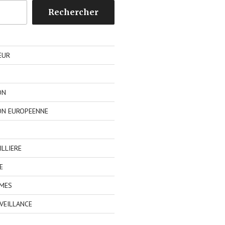
Rechercher
EUR
ON
ON EUROPEENNE
LLIERE
E
IMES
VEILLANCE