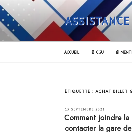
Aller
au
ASSISTANCE
contenu
principal
ACCUEIL
📄 CGU
📄 MENT
ÉTIQUETTE :
ACHAT BILLET
PUBLIÉ
13 SEPTEMBRE 2021
LE
Comment joindre l
contacter la gare