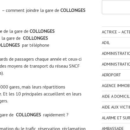
Rechercher
– comment joindre la gare de
COLLONGES
ne
de la gare de
COLLONGES
ACTRICE – ACT
 la gare de
COLLONGES
ADIL
LLONGES
par téléphone
ADMINISTRATI
liards de passagers chaque année et ceux-ci
ADMINISTRATI
 des moyens de transport du réseau SNCF
s).
AEROPORT
AGENCE IMMOBI
3000 gares, mais leurs répartitions
 Et les 10 principales accueillent en leurs
AIDE A DOMICIL
gers.
AIDE AUX VICT
 gare de
COLLONGES
rapidement ?
ALARME ET SUR
ormation du le trafic, réservation, réclamation
AMBASSADE