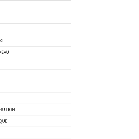
XI
'EAU
IBUTION
QUE