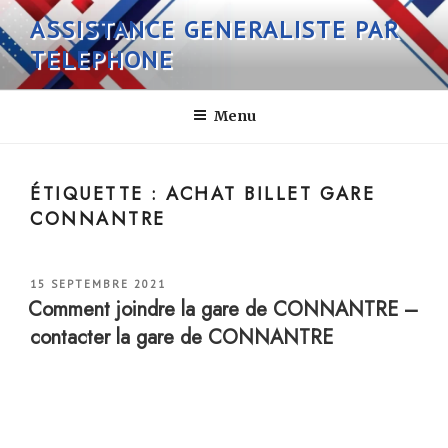
Aller
ASSISTANCE GENERALISTE PAR
au
TELEPHONE
contenu
principal
Menu
ÉTIQUETTE :
ACHAT BILLET GARE
CONNANTRE
PUBLIÉ
15 SEPTEMBRE 2021
LE
Comment joindre la gare de CONNANTRE –
contacter la gare de CONNANTRE