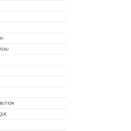
XI
'EAU
IBUTION
QUE