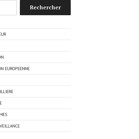
Rechercher
EUR
ON
ON EUROPEENNE
LLIERE
E
IMES
VEILLANCE