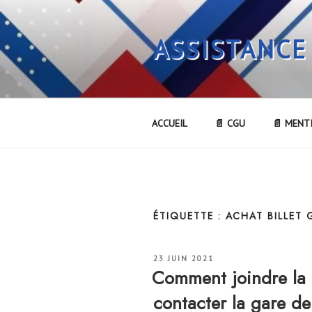
Aller
au
ASSISTANCE
contenu
principal
ACCUEIL
📄 CGU
📄 MENT
ÉTIQUETTE :
ACHAT BILLET
PUBLIÉ
23 JUIN 2021
LE
Comment joindre l
contacter la gare 