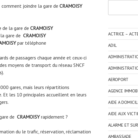
Rechercher
 comment joindre la gare de
CRAMOISY
e
de la gare de
CRAMOISY
ACTRICE – ACT
 la gare de
CRAMOISY
AMOISY
par téléphone
ADIL
ADMINISTRATI
liards de passagers chaque année et ceux-ci
 des moyens de transport du réseau SNCF
ADMINISTRATI
s).
AEROPORT
3000 gares, mais leurs répartitions
AGENCE IMMOBI
 Et les 10 principales accueillent en leurs
gers.
AIDE A DOMICIL
AIDE AUX VICT
 gare de
CRAMOISY
rapidement ?
ALARME ET SUR
ormation du le trafic, réservation, réclamation
AMBASSADE