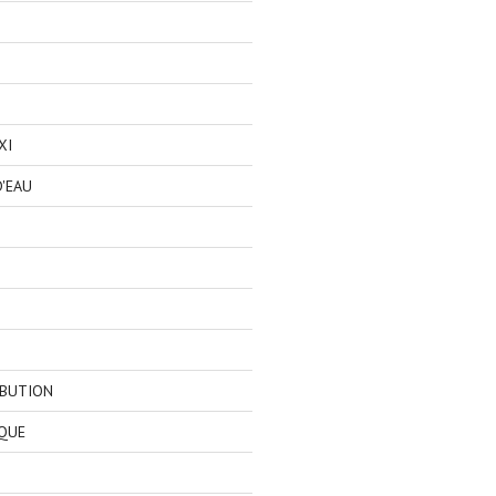
XI
'EAU
IBUTION
QUE