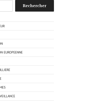
Rechercher
EUR
ON
ON EUROPEENNE
LLIERE
E
IMES
VEILLANCE