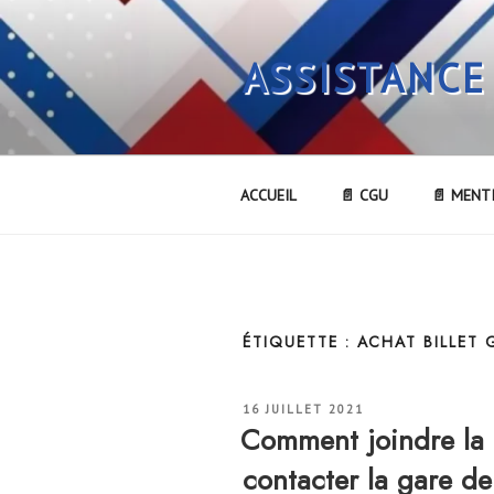
Aller
au
ASSISTANCE
contenu
principal
ACCUEIL
📄 CGU
📄 MENT
ÉTIQUETTE :
ACHAT BILLET 
PUBLIÉ
16 JUILLET 2021
LE
Comment joindre la
contacter la gare d