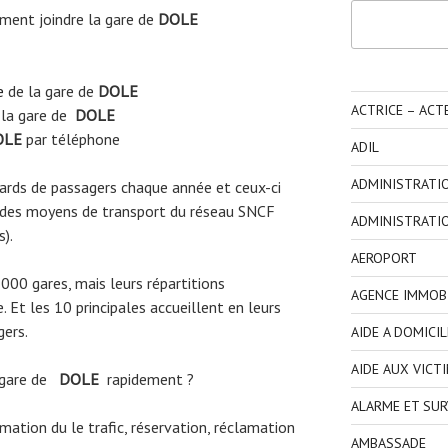
Rechercher
ent joindre la gare de
DOLE
e
de la gare de
DOLE
ACTRICE – ACT
 la gare de
DOLE
LE
par téléphone
ADIL
ADMINISTRATI
liards de passagers chaque année et ceux-ci
 des moyens de transport du réseau SNCF
ADMINISTRATI
s).
AEROPORT
3000 gares, mais leurs répartitions
AGENCE IMMOBI
 Et les 10 principales accueillent en leurs
gers.
AIDE A DOMICIL
AIDE AUX VICT
 gare de
DOLE
rapidement ?
ALARME ET SUR
ormation du le trafic, réservation, réclamation
AMBASSADE