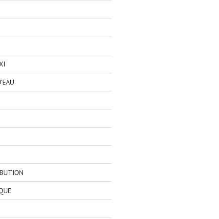
XI
'EAU
IBUTION
QUE