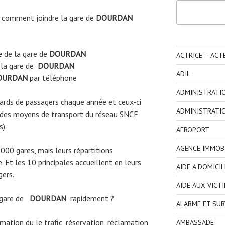
Rechercher
 comment joindre la gare de
DOURDAN
e
de la gare de
DOURDAN
ACTRICE – ACT
 la gare de
DOURDAN
ADIL
URDAN
par téléphone
ADMINISTRATI
liards de passagers chaque année et ceux-ci
ADMINISTRATI
 des moyens de transport du réseau SNCF
s).
AEROPORT
AGENCE IMMOBI
3000 gares, mais leurs répartitions
 Et les 10 principales accueillent en leurs
AIDE A DOMICIL
gers.
AIDE AUX VICT
 gare de
DOURDAN
rapidement ?
ALARME ET SUR
ormation du le trafic, réservation, réclamation
AMBASSADE