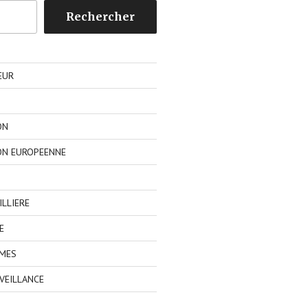
Rechercher
EUR
ON
ON EUROPEENNE
LLIERE
E
IMES
VEILLANCE