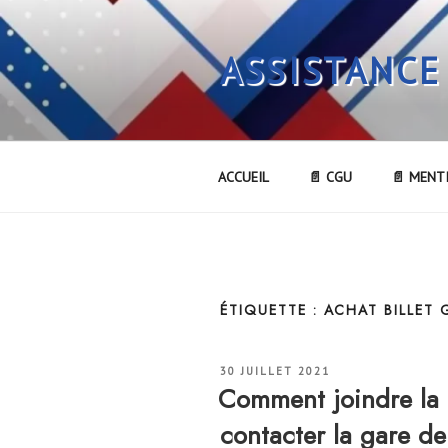
Aller
au
ASSISTANCE
contenu
principal
ACCUEIL
📄 CGU
📄 MENT
ÉTIQUETTE :
ACHAT BILLET
PUBLIÉ
30 JUILLET 2021
LE
Comment joindre l
contacter la gare 