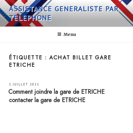
Aller
ASSISTANCE GENERALISTE PAR
au
TELEPHONE
contenu
principal
Menu
ÉTIQUETTE :
ACHAT BILLET GARE
ETRICHE
PUBLIÉ
1 JUILLET 2021
LE
Comment joindre la gare de ETRICHE
contacter la gare de ETRICHE