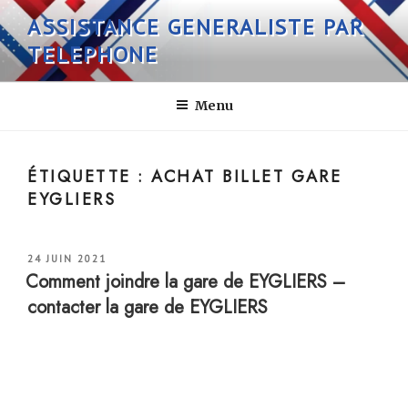
Aller
ASSISTANCE GENERALISTE PAR
au
TELEPHONE
contenu
principal
Menu
ÉTIQUETTE :
ACHAT BILLET GARE
EYGLIERS
PUBLIÉ
24 JUIN 2021
LE
Comment joindre la gare de EYGLIERS –
contacter la gare de EYGLIERS