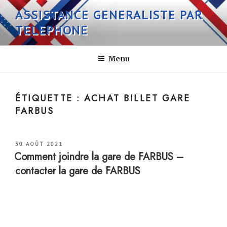
Aller
ASSISTANCE GENERALISTE PAR
au
TELEPHONE
contenu
principal
Menu
ÉTIQUETTE :
ACHAT BILLET GARE
FARBUS
PUBLIÉ
30 AOÛT 2021
LE
Comment joindre la gare de FARBUS –
contacter la gare de FARBUS