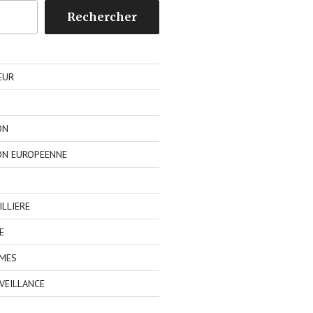
Rechercher
EUR
ON
ON EUROPEENNE
LLIERE
E
IMES
VEILLANCE