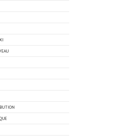
XI
'EAU
IBUTION
QUE