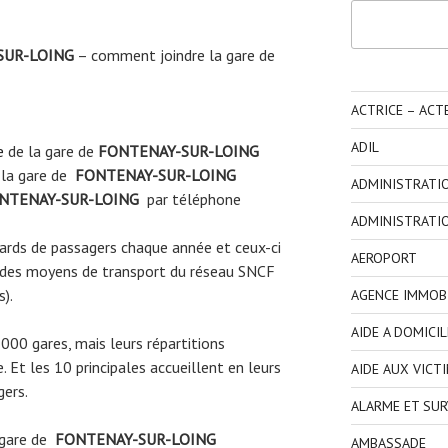
Rechercher
SUR-LOING
– comment joindre la gare de
ACTRICE – ACT
ADIL
e
de la gare de
FONTENAY-SUR-LOING
 la gare de
FONTENAY-SUR-LOING
ADMINISTRATI
NTENAY-SUR-LOING
par téléphone
ADMINISTRATI
liards de passagers chaque année et ceux-ci
AEROPORT
 des moyens de transport du réseau SNCF
s).
AGENCE IMMOBI
AIDE A DOMICIL
3000 gares, mais leurs répartitions
 Et les 10 principales accueillent en leurs
AIDE AUX VICT
gers.
ALARME ET SUR
 gare de
FONTENAY-SUR-LOING
AMBASSADE