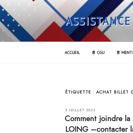
Aller
au
ASSISTANCE
contenu
principal
ACCUEIL
📄 CGU
📄 MENT
ÉTIQUETTE :
ACHAT BILLET
PUBLIÉ
3 JUILLET 2021
LE
Comment joindre la
LOING –contacter 