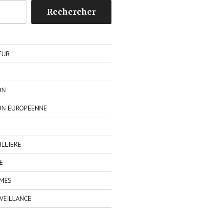
Rechercher
EUR
ON
ON EUROPEENNE
LLIERE
E
IMES
VEILLANCE