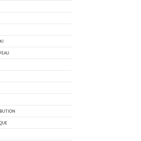
XI
'EAU
IBUTION
QUE