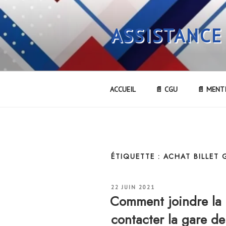
Aller
au
ASSISTANCE
contenu
principal
ACCUEIL
📄 CGU
📄 MENT
ÉTIQUETTE :
ACHAT BILLET 
PUBLIÉ
22 JUIN 2021
LE
Comment joindre la
contacter la gare 