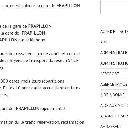
Rechercher
– comment joindre la gare de
FRAPILLON
e
de la gare de
FRAPILLON
ACTRICE – ACT
 la gare de
FRAPILLON
APILLON
par téléphone
ADIL
ADMINISTRATI
liards de passagers chaque année et ceux-ci
 des moyens de transport du réseau SNCF
ADMINISTRATI
s).
AEROPORT
3000 gares, mais leurs répartitions
AGENCE IMMOBI
 Et les 10 principales accueillent en leurs
gers.
AIDE A DOMICIL
AIDE AUX VICT
 gare de
FRAPILLON
rapidement ?
ALARME ET SUR
ormation du le trafic, réservation, réclamation
AMBASSADE