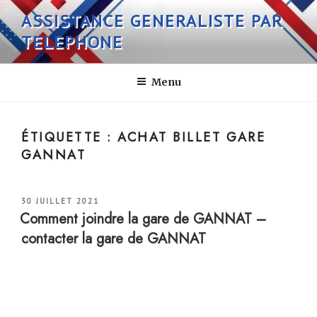
Aller
ASSISTANCE GENERALISTE PAR
au
TELEPHONE
contenu
principal
Menu
ÉTIQUETTE :
ACHAT BILLET GARE
GANNAT
PUBLIÉ
30 JUILLET 2021
LE
Comment joindre la gare de GANNAT –
contacter la gare de GANNAT