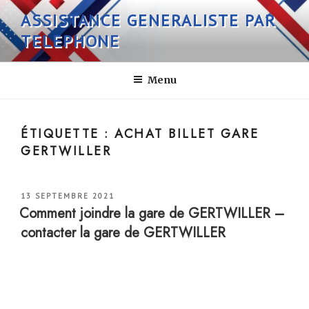
Aller
ASSISTANCE GENERALISTE PAR
au
TELEPHONE
contenu
principal
Menu
ÉTIQUETTE :
ACHAT BILLET GARE
GERTWILLER
PUBLIÉ
13 SEPTEMBRE 2021
LE
Comment joindre la gare de GERTWILLER –
contacter la gare de GERTWILLER