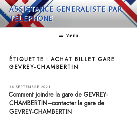
Aller
ASSISTANCE GENERALISTE PAR
au
TELEPHONE
contenu
principal
Menu
ÉTIQUETTE :
ACHAT BILLET GARE
GEVREY-CHAMBERTIN
PUBLIÉ
16 SEPTEMBRE 2021
LE
Comment joindre la gare de GEVREY-
CHAMBERTIN–contacter la gare de
GEVREY-CHAMBERTIN