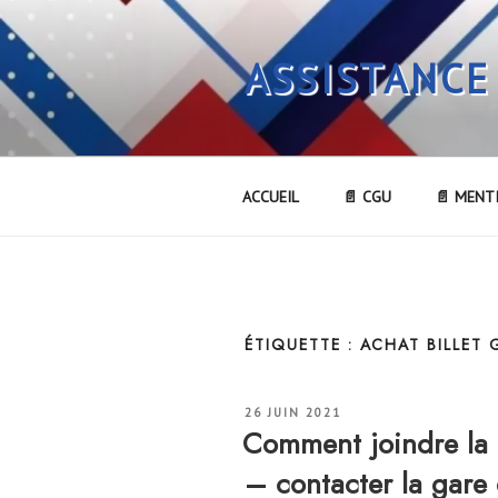
Aller
au
ASSISTANCE
contenu
principal
ACCUEIL
📄 CGU
📄 MENT
ÉTIQUETTE :
ACHAT BILLET 
PUBLIÉ
26 JUIN 2021
LE
Comment joindre la 
– contacter la gare