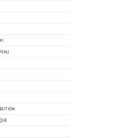
XI
'EAU
IBUTION
QUE