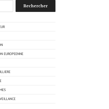
Rechercher
EUR
ON
ON EUROPEENNE
LLIERE
E
IMES
VEILLANCE