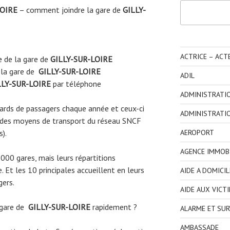
Rechercher
LOIRE
– comment joindre la gare de
GILLY-
ACTRICE – ACT
e
de la gare de
GILLY-SUR-LOIRE
 la gare de
GILLY-SUR-LOIRE
ADIL
LY-SUR-LOIRE
par téléphone
ADMINISTRATI
liards de passagers chaque année et ceux-ci
ADMINISTRATI
 des moyens de transport du réseau SNCF
AEROPORT
s).
AGENCE IMMOBI
3000 gares, mais leurs répartitions
 Et les 10 principales accueillent en leurs
AIDE A DOMICIL
gers.
AIDE AUX VICT
 gare de
GILLY-SUR-LOIRE
rapidement ?
ALARME ET SUR
AMBASSADE