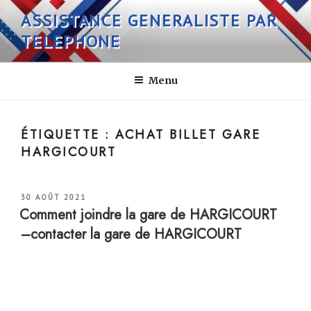
Aller
ASSISTANCE GENERALISTE PAR
au
TELEPHONE
contenu
principal
Menu
ÉTIQUETTE :
ACHAT BILLET GARE
HARGICOURT
PUBLIÉ
30 AOÛT 2021
LE
Comment joindre la gare de HARGICOURT
–contacter la gare de HARGICOURT