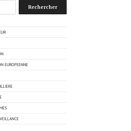
Rechercher
EUR
ON
ON EUROPEENNE
LLIERE
E
IMES
VEILLANCE