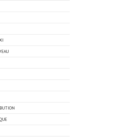
XI
'EAU
IBUTION
QUE