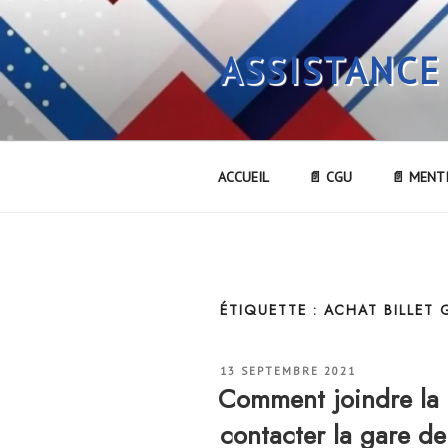
Aller
au
ASSISTANCE
contenu
principal
ACCUEIL
📄 CGU
📄 MENT
ÉTIQUETTE :
ACHAT BILLET
PUBLIÉ
13 SEPTEMBRE 2021
LE
Comment joindre l
contacter la gare