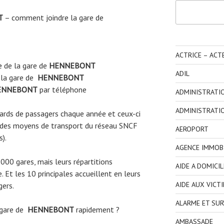
Rechercher
T
– comment joindre la gare de
ACTRICE – ACT
e
de la gare de
HENNEBONT
ADIL
 la gare de
HENNEBONT
NNEBONT
par téléphone
ADMINISTRATI
ADMINISTRATI
liards de passagers chaque année et ceux-ci
 des moyens de transport du réseau SNCF
AEROPORT
s).
AGENCE IMMOBI
3000 gares, mais leurs répartitions
AIDE A DOMICIL
 Et les 10 principales accueillent en leurs
AIDE AUX VICT
gers.
ALARME ET SUR
 gare de
HENNEBONT
rapidement ?
AMBASSADE