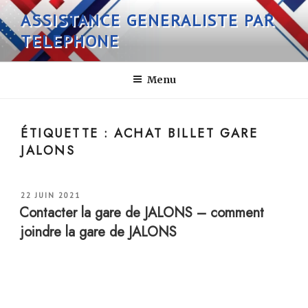
Aller
ASSISTANCE GENERALISTE PAR
au
TELEPHONE
contenu
principal
Menu
ÉTIQUETTE :
ACHAT BILLET GARE
JALONS
PUBLIÉ
22 JUIN 2021
LE
Contacter la gare de JALONS – comment
joindre la gare de JALONS