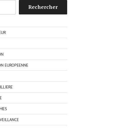
Rechercher
EUR
ON
ON EUROPEENNE
LLIERE
E
IMES
VEILLANCE