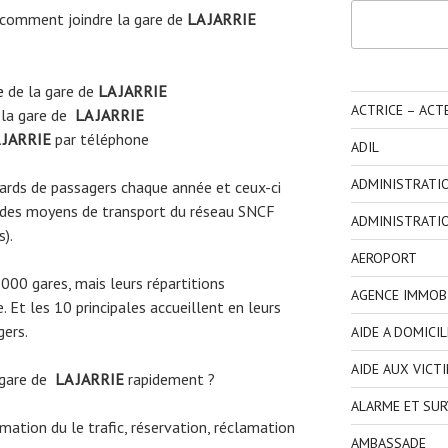
Rechercher
comment joindre la gare de
LA JARRIE
e
de la gare de
LA JARRIE
ACTRICE – ACT
 la gare de
LA JARRIE
 JARRIE
par téléphone
ADIL
ADMINISTRATI
liards de passagers chaque année et ceux-ci
 des moyens de transport du réseau SNCF
ADMINISTRATI
s).
AEROPORT
3000 gares, mais leurs répartitions
AGENCE IMMOBI
 Et les 10 principales accueillent en leurs
gers.
AIDE A DOMICIL
AIDE AUX VICT
 gare de
LA JARRIE
rapidement ?
ALARME ET SUR
ormation du le trafic, réservation, réclamation
AMBASSADE