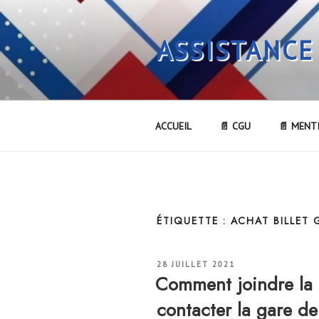
Aller
au
ASSISTANCE
contenu
principal
ACCUEIL
📄 CGU
📄 MENT
ÉTIQUETTE :
ACHAT BILLET 
PUBLIÉ
28 JUILLET 2021
LE
Comment joindre la 
contacter la gare d