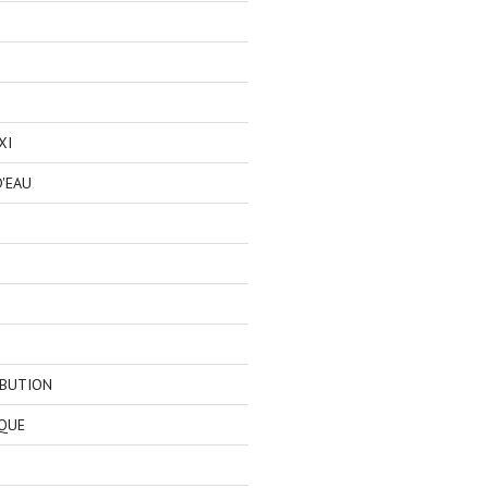
XI
'EAU
IBUTION
QUE