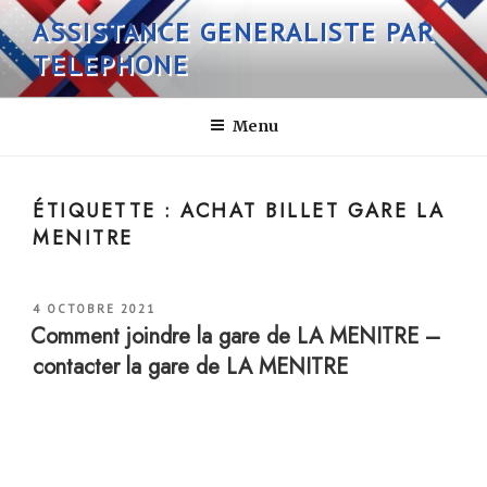
Aller
ASSISTANCE GENERALISTE PAR
au
TELEPHONE
contenu
principal
Menu
ÉTIQUETTE :
ACHAT BILLET GARE LA
MENITRE
PUBLIÉ
4 OCTOBRE 2021
LE
Comment joindre la gare de LA MENITRE –
contacter la gare de LA MENITRE