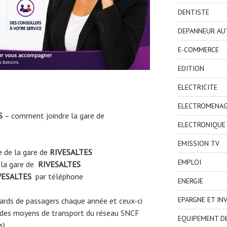
DENTISTE
DEPANNEUR AU
E-COMMERCE
EDITION
ELECTRICITE
ELECTROMENA
S
– comment joindre la gare de
ELECTRONIQUE
EMISSION TV
e
de la gare de
RIVESALTES
EMPLOI
 la gare de
RIVESALTES
VESALTES
par téléphone
ENERGIE
EPARGNE ET IN
liards de passagers chaque année et ceux-ci
 des moyens de transport du réseau SNCF
EQUIPEMENT D
s).