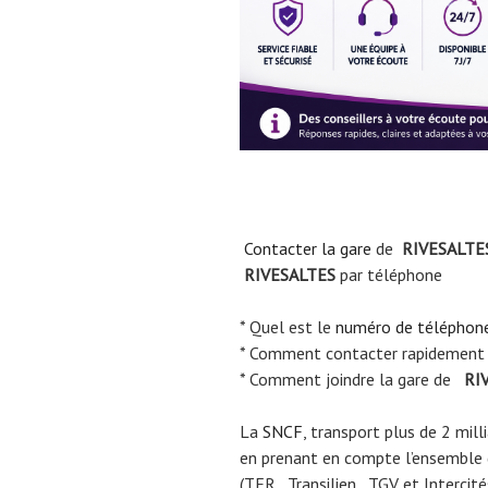
Contacter la gare
de
RIVESALTE
RIVESALTES
par téléphone
* Quel est le
numéro de téléphon
* Comment contacter rapidement
* Comment joindre la gare de
RI
La
SNCF
, transport plus de 2 mil
en prenant en compte l’ensemble
(TER , Transilien , TGV et Intercité