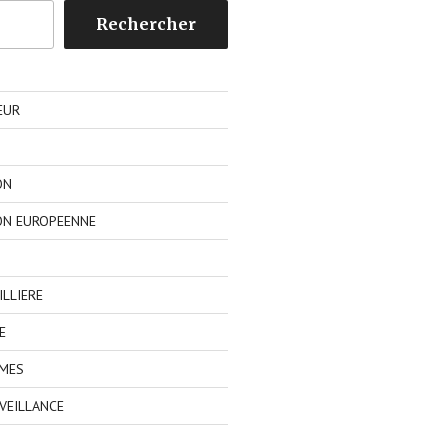
Rechercher
EUR
ON
ON EUROPEENNE
LLIERE
E
IMES
VEILLANCE