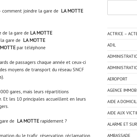
Rechercher
 comment joindre la gare de
LA MOTTE
e
de la gare de
LA MOTTE
ACTRICE – ACT
 la gare de
LA MOTTE
ADIL
 MOTTE
par téléphone
ADMINISTRATI
liards de passagers chaque année et ceux-ci
ADMINISTRATI
 des moyens de transport du réseau SNCF
s).
AEROPORT
AGENCE IMMOBI
3000 gares, mais leurs répartitions
 Et les 10 principales accueillent en leurs
AIDE A DOMICIL
gers.
AIDE AUX VICT
 gare de
LA MOTTE
rapidement ?
ALARME ET SUR
ormation du le trafic, réservation, réclamation
AMBASSADE