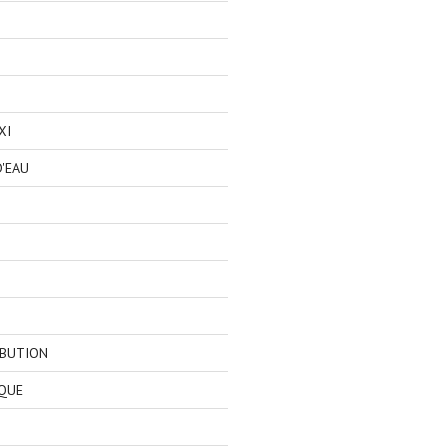
XI
'EAU
IBUTION
QUE