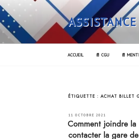
Aller
au
ASSISTANCE
contenu
principal
ACCUEIL
📄 CGU
📄 MENT
ÉTIQUETTE :
ACHAT BILLET 
PUBLIÉ
11 OCTOBRE 2021
LE
Comment joindre la
contacter la gare 