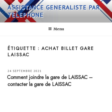
Aller
ASSISTANCE GENERALISTE PAR
au
TELEPHONE
contenu
principal
Menu
ÉTIQUETTE :
ACHAT BILLET GARE
LAISSAC
PUBLIÉ
24 SEPTEMBRE 2021
LE
Comment joindre la gare de LAISSAC –
contacter la gare de LAISSAC