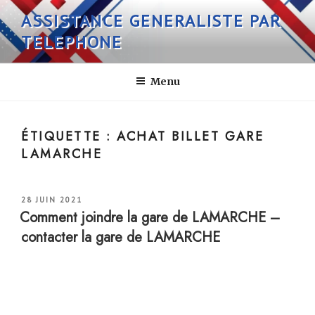
Aller
ASSISTANCE GENERALISTE PAR
au
TELEPHONE
contenu
principal
Menu
ÉTIQUETTE :
ACHAT BILLET GARE
LAMARCHE
PUBLIÉ
28 JUIN 2021
LE
Comment joindre la gare de LAMARCHE –
contacter la gare de LAMARCHE