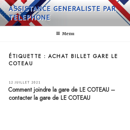
Aller
ASSISTANCE GENERALISTE PAR
au
TELEPHONE
contenu
principal
Menu
ÉTIQUETTE :
ACHAT BILLET GARE LE
COTEAU
PUBLIÉ
12 JUILLET 2021
LE
Comment joindre la gare de LE COTEAU –
contacter la gare de LE COTEAU