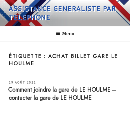
Aller
ASSISTANCE GENERALISTE PAR
au
TELEPHONE
contenu
principal
Menu
ÉTIQUETTE :
ACHAT BILLET GARE LE
HOULME
PUBLIÉ
19 AOÛT 2021
LE
Comment joindre la gare de LE HOULME –
contacter la gare de LE HOULME