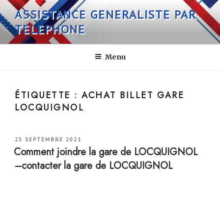
Aller
ASSISTANCE GENERALISTE PAR
au
TELEPHONE
contenu
principal
Menu
ÉTIQUETTE :
ACHAT BILLET GARE
LOCQUIGNOL
PUBLIÉ
25 SEPTEMBRE 2021
LE
Comment joindre la gare de LOCQUIGNOL
–contacter la gare de LOCQUIGNOL