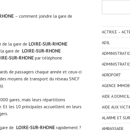
Rechercher
-RHONE
– comment joindre la gare de
ACTRICE – ACT
ADIL
e
de la gare de
LOIRE-SUR-RHONE
 la gare de
LOIRE-SUR-RHONE
ADMINISTRATI
IRE-SUR-RHONE
par téléphone
ADMINISTRATI
liards de passagers chaque année et ceux-ci
AEROPORT
 des moyens de transport du réseau SNCF
s).
AGENCE IMMOBI
AIDE A DOMICIL
3000 gares, mais leurs répartitions
 Et les 10 principales accueillent en leurs
AIDE AUX VICT
gers.
ALARME ET SUR
 gare de
LOIRE-SUR-RHONE
rapidement ?
AMBASSADE