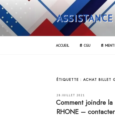
Aller
au
ASSISTANCE
contenu
principal
ACCUEIL
📄 CGU
📄 MENT
ÉTIQUETTE :
ACHAT BILLET 
PUBLIÉ
28 JUILLET 2021
LE
Comment joindre la 
RHONE – contacter 