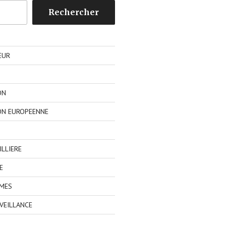
Rechercher
EUR
ON
ON EUROPEENNE
LLIERE
E
IMES
VEILLANCE