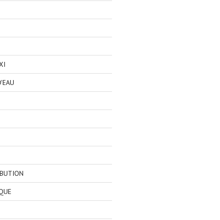
XI
'EAU
IBUTION
QUE