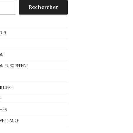
Rechercher
EUR
ON
ON EUROPEENNE
LLIERE
E
IMES
VEILLANCE