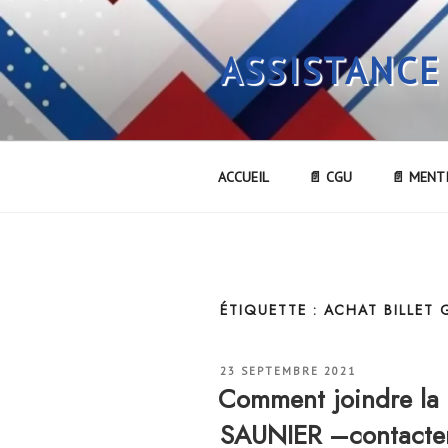
Aller
au
ASSISTANCE
contenu
principal
ACCUEIL
📄 CGU
📄 MENT
ÉTIQUETTE :
ACHAT BILLET 
PUBLIÉ
23 SEPTEMBRE 2021
LE
Comment joindre la
SAUNIER –contacter