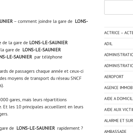
Rechercher
UNIER
– comment joindre la gare de
LONS-
ACTRICE – ACT
e
de la gare de
LONS-LE-SAUNIER
ADIL
 la gare de
LONS-LE-SAUNIER
ADMINISTRATI
NS-LE-SAUNIER
par téléphone
ADMINISTRATI
liards de passagers chaque année et ceux-ci
AEROPORT
 des moyens de transport du réseau SNCF
s).
AGENCE IMMOBI
AIDE A DOMICIL
3000 gares, mais leurs répartitions
 Et les 10 principales accueillent en leurs
AIDE AUX VICT
gers.
ALARME ET SUR
 gare de
LONS-LE-SAUNIER
rapidement ?
AMBASSADE