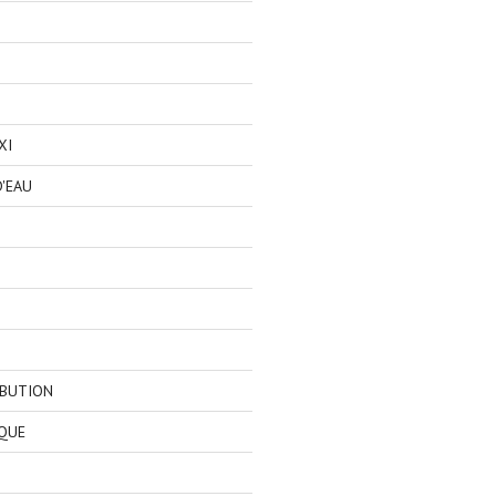
XI
'EAU
IBUTION
QUE