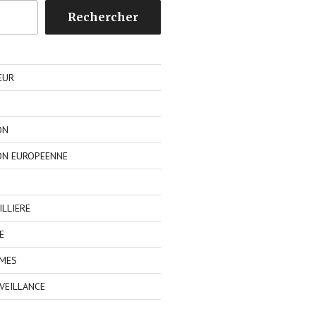
Rechercher
EUR
ON
ON EUROPEENNE
LLIERE
E
IMES
VEILLANCE