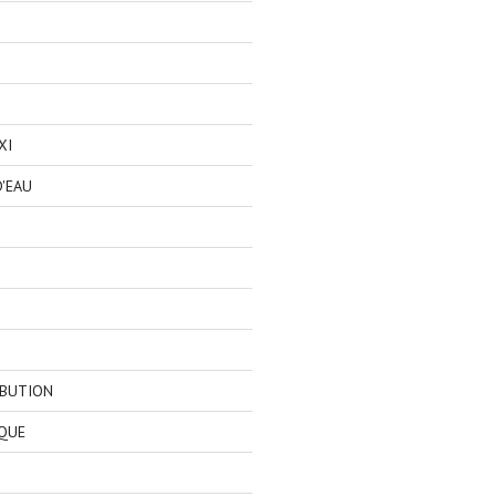
XI
'EAU
IBUTION
QUE