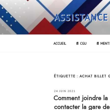
Aller
au
ASSISTANCE
contenu
principal
ACCUEIL
📄 CGU
📄 MENT
ÉTIQUETTE :
ACHAT BILLET 
PUBLIÉ
24 JUIN 2021
LE
Comment joindre l
contacter la gare 