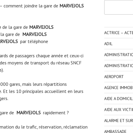
Rechercher
– comment joindre la gare de
MARVEJOLS
e
de la gare de
MARVEJOLS
ACTRICE – ACT
 la gare de
MARVEJOLS
RVEJOLS
par téléphone
ADIL
ADMINISTRATI
liards de passagers chaque année et ceux-ci
 des moyens de transport du réseau SNCF
ADMINISTRATI
s).
AEROPORT
3000 gares, mais leurs répartitions
AGENCE IMMOBI
 Et les 10 principales accueillent en leurs
gers.
AIDE A DOMICIL
AIDE AUX VICT
 gare de
MARVEJOLS
rapidement ?
ALARME ET SUR
ormation du le trafic, réservation, réclamation
AMBASSADE