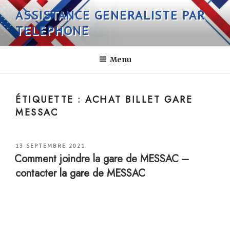
Aller
ASSISTANCE GENERALISTE PAR
au
TELEPHONE
contenu
principal
Menu
ÉTIQUETTE :
ACHAT BILLET GARE
MESSAC
PUBLIÉ
13 SEPTEMBRE 2021
LE
Comment joindre la gare de MESSAC –
contacter la gare de MESSAC