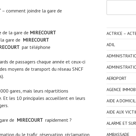
Rechercher
T
– comment joindre la gare de
e
de la gare de
MIRECOURT
ACTRICE – ACT
 la gare de
MIRECOURT
ADIL
RECOURT
par téléphone
ADMINISTRATI
liards de passagers chaque année et ceux-ci
ADMINISTRATI
 des moyens de transport du réseau SNCF
s).
AEROPORT
AGENCE IMMOBI
3000 gares, mais leurs répartitions
 Et les 10 principales accueillent en leurs
AIDE A DOMICIL
gers.
AIDE AUX VICT
 gare de
MIRECOURT
rapidement ?
ALARME ET SUR
ormation du le trafic, réservation, réclamation
AMBASSADE