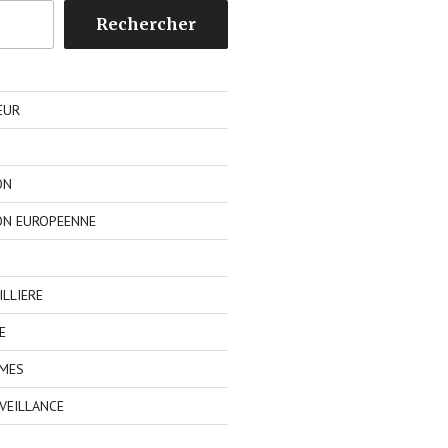
Rechercher
EUR
ON
ON EUROPEENNE
LLIERE
E
IMES
VEILLANCE