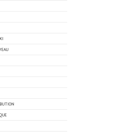
XI
'EAU
IBUTION
QUE