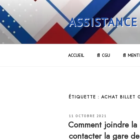
Aller
au
ASSISTANCE
contenu
principal
ACCUEIL
📄 CGU
📄 MENT
ÉTIQUETTE :
ACHAT BILLET
PUBLIÉ
11 OCTOBRE 2021
LE
Comment joindre l
contacter la gare 